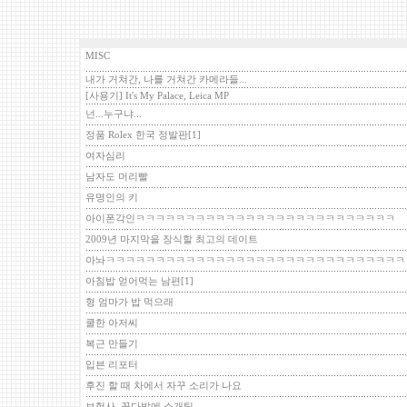
MISC
내가 거쳐간, 나를 거쳐간 카메라들...
[사용기] It's My Palace, Leica MP
넌...누구냐...
정품 Rolex 한국 정발판
[1]
여자심리
남자도 머리빨
유명인의 키
아이폰각인ㅋㅋㅋㅋㅋㅋㅋㅋㅋㅋㅋㅋㅋㅋㅋㅋㅋㅋㅋㅋㅋㅋㅋㅋㅋㅋ
2009년 마지막을 장식할 최고의 데이트
아놔ㅋㅋㅋㅋㅋㅋㅋㅋㅋㅋㅋㅋㅋㅋㅋㅋㅋㅋㅋㅋㅋㅋㅋㅋㅋㅋㅋㅋㅋㅋ
아침밥 얻어먹는 남편
[1]
형 엄마가 밥 먹으래
쿨한 아저씨
복근 만들기
입븐 리포터
후진 할 때 차에서 자꾸 소리가 나요
보험사, 꽃다발에 소개팅…