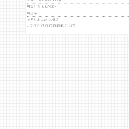
막걸리 참 맛있어요~
이건 뭐...
누운김에 그냥 자기
[1]
1
[2]
[3]
[4]
[5]
[6]
[7]
[8]
[9]
[10]
..
[17]