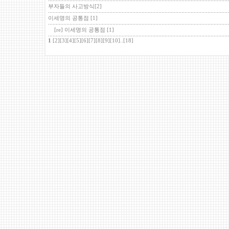
부자들의 사고방식
[2]
이세명의 공통점
[1]
[re] 이세명의 공통점
[1]
1
[2]
[3]
[4]
[5]
[6]
[7]
[8]
[9]
[10]
..
[18]