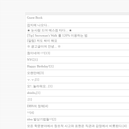
Guest Book
잡지에 나오다...
★ 눈사람 드뎌 메스컴 타다... ★
[Tip] Snowman's Walk 를 120% 이용하는 법
[알림] 저도 싸이 해요
※ 광고글이여 안녕... ※
첨이네여~^^
[13]
NYC
[1]
Happy Birthday!
[1]
오랜만에
[3]
ㅜ.ㅜ;
[1]
오!..놀라워요...
[1]
shinhs,
[1]
.
[1]
DBN의 정체
[4]
^^
[4]
idea 발상기법들^^
[2]
모든 학문분야에서 창조적 사고와 표현은 직관과 감정에서 비롯된다.
[4]